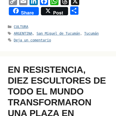
C
E
Li
F
W
T
X
o
m
n
a
h
hr
S
Share
Post
p
ai
k
c
at
e
h
y
l
e
e
s
a
ar
Categorías
CULTURA
Li
dI
b
A
d
e
Etiquetas
ARGENTINA
,
San Miguel de Tucumán
,
Tucumán
n
n
o
p
s
Deja un comentario
k
o
p
k
EN RESISTENCIA,
DIEZ ESCULTORES DE
TODO EL MUNDO
TRANSFORMARON
UNA PLAZA EN