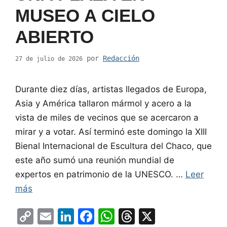
MUSEO A CIELO
ABIERTO
por
Redacción
27 de julio de 2026
Durante diez días, artistas llegados de Europa,
Asia y América tallaron mármol y acero a la
vista de miles de vecinos que se acercaron a
mirar y a votar. Así terminó este domingo la XIII
Bienal Internacional de Escultura del Chaco, que
este año sumó una reunión mundial de
expertos en patrimonio de la UNESCO. …
Leer
más
C
E
Li
F
W
T
X