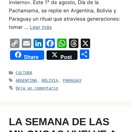
invierno». Este 1° de agosto, Día de la
Pachamama, se repite en Argentina, Bolivia y
Paraguay un ritual que atraviesa generaciones:
tomar …
Leer más
C
E
Li
F
W
T
X
o
m
n
a
h
hr
S
Share
Post
p
ai
k
c
at
e
h
y
l
e
e
s
a
ar
Categorías
CULTURA
Li
dI
b
A
d
e
Etiquetas
ARGENTINA
,
BOLIVIA
,
PARAGUAY
n
n
o
p
s
Deja un comentario
k
o
p
k
LA SEMANA DE LAS