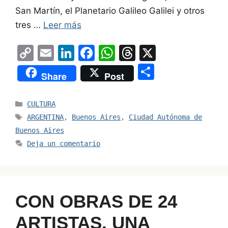
San Martín, el Planetario Galileo Galilei y otros
tres …
Leer más
C
E
Li
F
W
T
X
o
m
n
a
h
hr
S
Share
Post
p
ai
k
c
at
e
h
y
l
e
e
s
a
ar
Categorías
CULTURA
Li
dI
b
A
d
e
Etiquetas
ARGENTINA
,
Buenos Aires
,
Ciudad Autónoma de
n
n
o
p
s
Buenos Aires
Deja un comentario
k
o
p
k
CON OBRAS DE 24
ARTISTAS, UNA