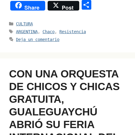
o
m
n
a
h
hr
S
Share
Post
p
ai
k
c
at
e
h
y
l
e
e
s
a
ar
Categorías
CULTURA
Li
dI
b
A
d
e
Etiquetas
ARGENTINA
,
Chaco
,
Resistencia
n
n
o
p
s
Deja un comentario
k
o
p
k
CON UNA ORQUESTA
DE CHICOS Y CHICAS
GRATUITA,
GUALEGUAYCHÚ
ABRIÓ SU FERIA