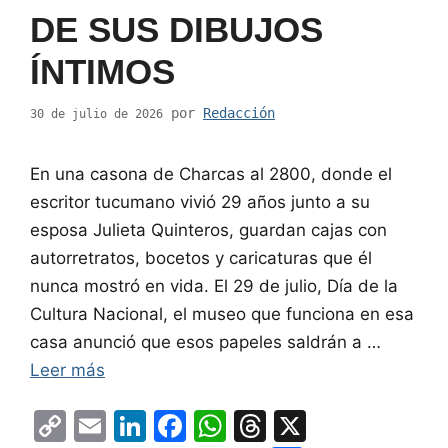
DE SUS DIBUJOS
ÍNTIMOS
por
Redacción
30 de julio de 2026
En una casona de Charcas al 2800, donde el
escritor tucumano vivió 29 años junto a su
esposa Julieta Quinteros, guardan cajas con
autorretratos, bocetos y caricaturas que él
nunca mostró en vida. El 29 de julio, Día de la
Cultura Nacional, el museo que funciona en esa
casa anunció que esos papeles saldrán a …
Leer más
C
E
Li
F
W
T
X