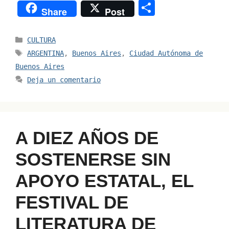
o
m
n
a
h
hr
S
Share
Post
p
ai
k
c
at
e
h
y
l
e
e
s
a
ar
Categorías
CULTURA
Li
dI
b
A
d
e
Etiquetas
ARGENTINA
,
Buenos Aires
,
Ciudad Autónoma de
n
n
o
p
s
Buenos Aires
Deja un comentario
k
o
p
k
A DIEZ AÑOS DE
SOSTENERSE SIN
APOYO ESTATAL, EL
FESTIVAL DE
LITERATURA DE