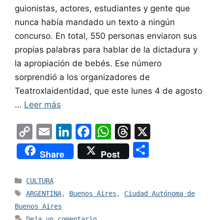
guionistas, actores, estudiantes y gente que
nunca había mandado un texto a ningún
concurso. En total, 550 personas enviaron sus
propias palabras para hablar de la dictadura y
la apropiación de bebés. Ese número
sorprendió a los organizadores de
Teatroxlaidentidad, que este lunes 4 de agosto
…
Leer más
C
E
Li
F
W
T
X
o
m
n
a
h
hr
S
Share
Post
p
ai
k
c
at
e
h
y
l
e
e
s
a
ar
Categorías
CULTURA
Li
dI
b
A
d
e
Etiquetas
ARGENTINA
,
Buenos Aires
,
Ciudad Autónoma de
n
n
o
p
s
Buenos Aires
Deja un comentario