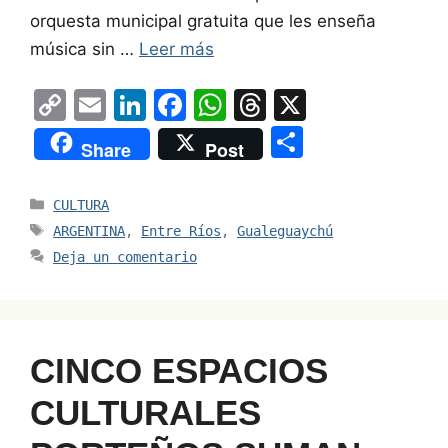
orquesta municipal gratuita que les enseña
música sin …
Leer más
C
E
Li
F
W
T
X
o
m
n
a
h
hr
S
Share
Post
p
ai
k
c
at
e
h
y
l
e
e
s
a
ar
Categorías
CULTURA
Li
dI
b
A
d
e
Etiquetas
ARGENTINA
,
Entre Ríos
,
Gualeguaychú
n
n
o
p
s
Deja un comentario
k
o
p
k
CINCO ESPACIOS
CULTURALES