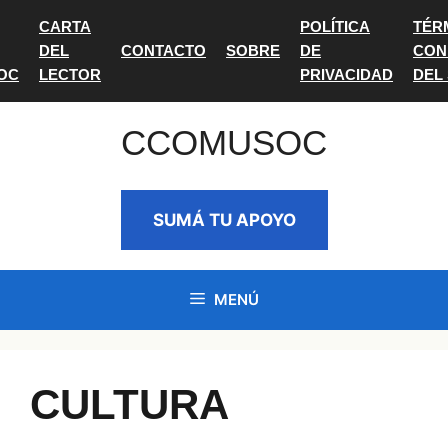
Saltar
CARTA
POLÍTICA
TÉR
al
DEL
CONTACTO
SOBRE
DE
CON
contenido
OC
LECTOR
PRIVACIDAD
DEL
CCOMUSOC
SUMÁ TU APOYO
MENÚ
CULTURA