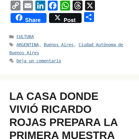
C
E
Li
F
W
T
X
o
m
n
a
h
hr
S
Share
Post
p
ai
k
c
at
e
h
y
l
e
e
s
a
ar
Categorías
CULTURA
Li
dI
b
A
d
e
Etiquetas
ARGENTINA
,
Buenos Aires
,
Ciudad Autónoma de
n
n
o
p
s
Buenos Aires
Deja un comentario
k
o
p
k
LA CASA DONDE
VIVIÓ RICARDO
ROJAS PREPARA LA
PRIMERA MUESTRA