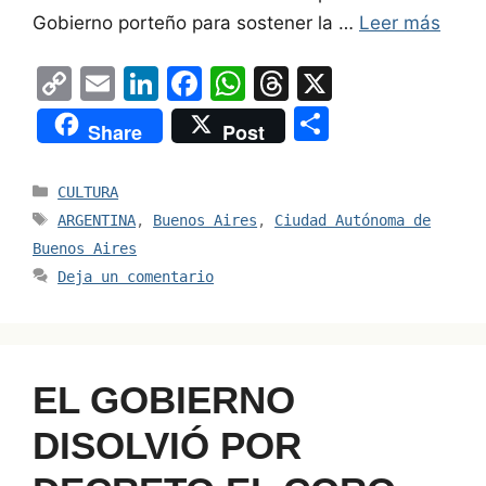
Gobierno porteño para sostener la …
Leer más
C
E
Li
F
W
T
X
o
m
n
a
h
hr
S
Share
Post
p
ai
k
c
at
e
h
y
l
e
e
s
a
ar
Categorías
CULTURA
Li
dI
b
A
d
e
Etiquetas
ARGENTINA
,
Buenos Aires
,
Ciudad Autónoma de
n
n
o
p
s
Buenos Aires
Deja un comentario
k
o
p
k
EL GOBIERNO
DISOLVIÓ POR