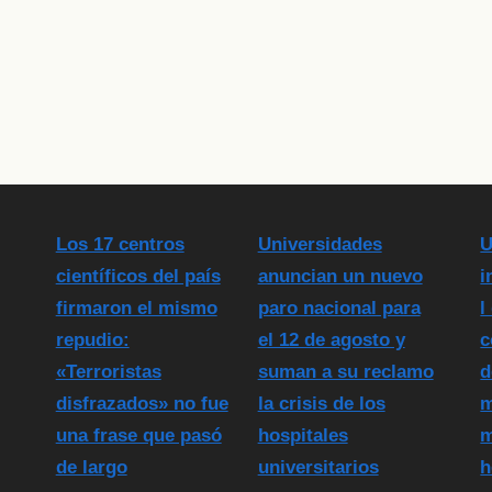
Los 17 centros
Universidades
U
científicos del país
anuncian un nuevo
i
firmaron el mismo
paro nacional para
l
repudio:
el 12 de agosto y
c
«Terroristas
suman a su reclamo
d
disfrazados» no fue
la crisis de los
m
una frase que pasó
hospitales
m
de largo
universitarios
h