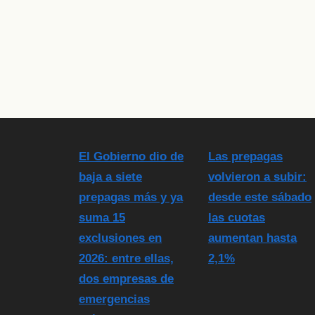
El Gobierno dio de
Las prepagas
baja a siete
volvieron a subir:
prepagas más y ya
desde este sábado
suma 15
las cuotas
exclusiones en
aumentan hasta
2026: entre ellas,
2,1%
dos empresas de
emergencias