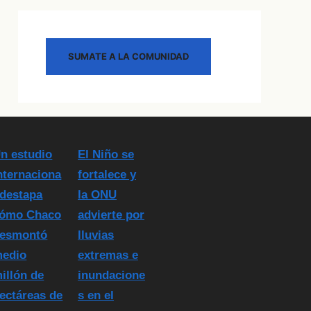
SUMATE A LA COMUNIDAD
n estudio
El Niño se
nternaciona
fortalece y
 destapa
la ONU
ómo Chaco
advierte por
esmontó
lluvias
edio
extremas e
illón de
inundacione
ectáreas de
s en el