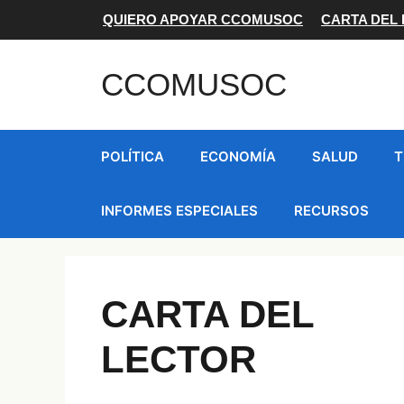
Saltar
QUIERO APOYAR CCOMUSOC
CARTA DEL
al
contenido
CCOMUSOC
POLÍTICA
ECONOMÍA
SALUD
T
INFORMES ESPECIALES
RECURSOS
CARTA DEL
LECTOR