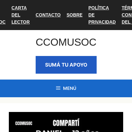
Saltar
CARTA
POLÍTICA
TÉR
al
DEL
CONTACTO
SOBRE
DE
CON
contenido
OC
LECTOR
PRIVACIDAD
DEL
CCOMUSOC
SUMÁ TU APOYO
MENÚ