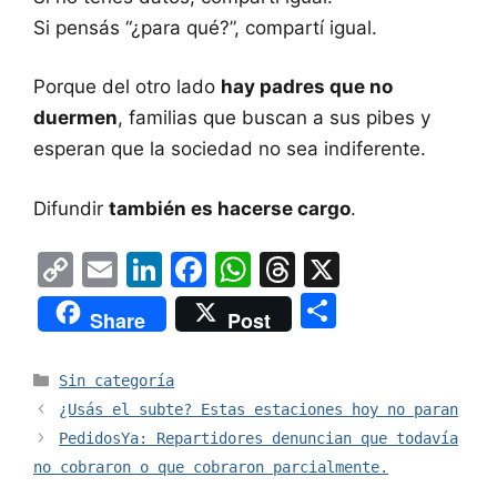
Si pensás “¿para qué?”, compartí igual.
Porque del otro lado
hay padres que no
duermen
, familias que buscan a sus pibes y
esperan que la sociedad no sea indiferente.
Difundir
también es hacerse cargo
.
C
E
Li
F
W
T
X
o
m
n
a
h
hr
S
Share
Post
p
ai
k
c
at
e
h
y
l
e
e
s
a
ar
Categorías
Sin categoría
Li
dI
b
A
d
e
¿Usás el subte? Estas estaciones hoy no paran
n
n
o
p
s
PedidosYa: Repartidores denuncian que todavía
no cobraron o que cobraron parcialmente.
k
o
p