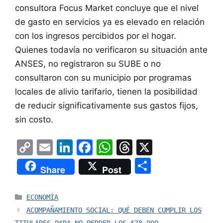
consultora Focus Market concluye que el nivel
de gasto en servicios ya es elevado en relación
con los ingresos percibidos por el hogar.
Quienes todavía no verificaron su situación ante
ANSES, no registraron su SUBE o no
consultaron con su municipio por programas
locales de alivio tarifario, tienen la posibilidad
de reducir significativamente sus gastos fijos,
sin costo.
C
E
Li
F
W
T
X
o
m
n
a
h
hr
S
Share
Post
p
ai
k
c
at
e
h
y
l
e
e
s
a
ar
Categorías
ECONOMÍA
Li
dI
b
A
d
e
ACOMPAÑAMIENTO SOCIAL: QUÉ DEBEN CUMPLIR LOS
TITULARES PARA NO PERDER LOS $78.000