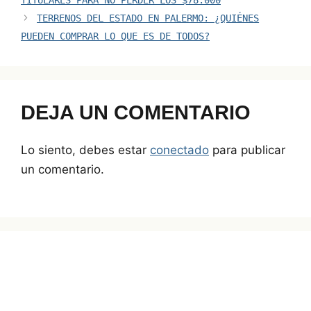
n
n
o
p
s
TERRENOS DEL ESTADO EN PALERMO: ¿QUIÉNES
k
o
p
PUEDEN COMPRAR LO QUE ES DE TODOS?
k
DEJA UN COMENTARIO
Lo siento, debes estar
conectado
para publicar
un comentario.