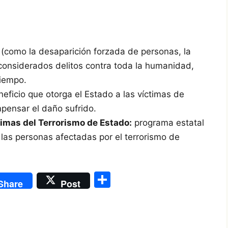
(como la desaparición forzada de personas, la
 considerados delitos contra toda la humanidad,
tiempo.
eficio que otorga el Estado a las víctimas de
ensar el daño sufrido.
imas del Terrorismo de Estado:
programa estatal
 las personas afectadas por el terrorismo de
S
Share
Post
h
ar