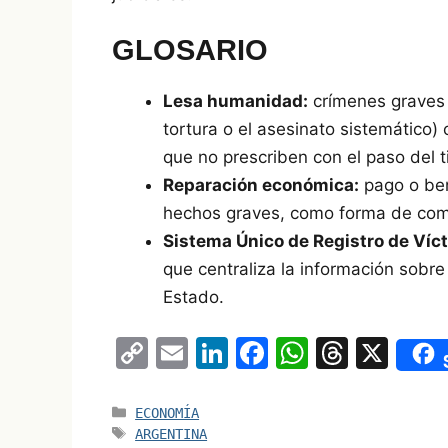
GLOSARIO
Lesa humanidad:
crímenes graves 
tortura o el asesinato sistemático)
que no prescriben con el paso del 
Reparación económica:
pago o ben
hechos graves, como forma de comp
Sistema Único de Registro de Víct
que centraliza la información sobre
Estado.
C
E
Li
F
W
T
X
o
m
n
a
h
hr
p
ai
k
c
at
e
Categorías
ECONOMÍA
Etiquetas
ARGENTINA