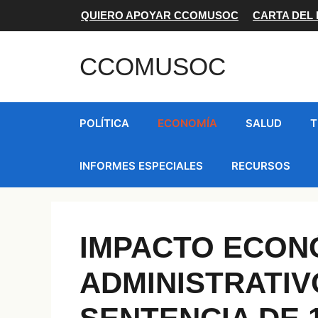
Saltar
QUIERO APOYAR CCOMUSOC
CARTA DEL
al
contenido
CCOMUSOC
POLÍTICA
ECONOMÍA
SALUD
T
INFORMES ESPECIALES
RECURSOS
IMPACTO ECON
ADMINISTRATIV