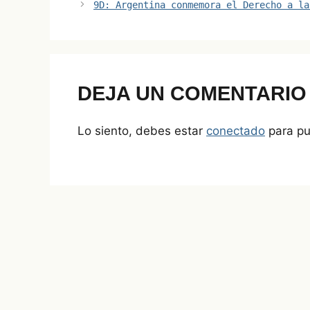
y
l
e
e
s
a
9D: Argentina conmemora el Derecho a la
Li
dI
b
A
d
n
n
o
p
s
k
o
p
k
DEJA UN COMENTARIO
Lo siento, debes estar
conectado
para pu