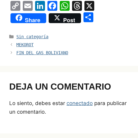
C
E
Li
F
W
T
X
o
m
n
a
h
hr
S
Share
Post
p
ai
k
c
at
e
h
y
l
e
e
s
a
ar
Categorías
Sin categoría
Li
dI
b
A
d
e
MEKOROT
n
n
o
p
s
FIN DEL GAS BOLIVIANO
k
o
p
k
DEJA UN COMENTARIO
Lo siento, debes estar
conectado
para publicar
un comentario.