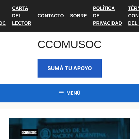
Saltar
CARTA
POLÍTICA
TÉR
al
DEL
CONTACTO
SOBRE
DE
CON
contenido
OC
LECTOR
PRIVACIDAD
DEL
CCOMUSOC
SUMÁ TU APOYO
MENÚ