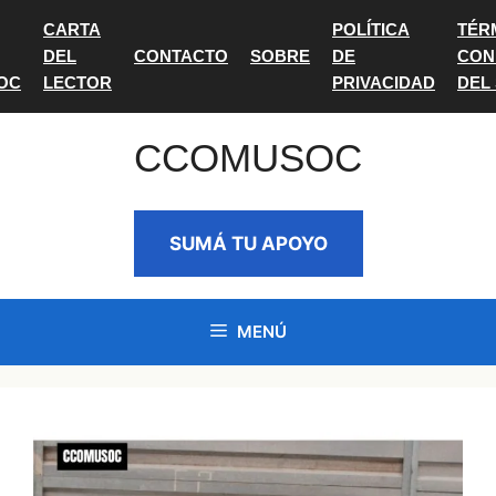
Saltar
CARTA
POLÍTICA
TÉR
al
DEL
CONTACTO
SOBRE
DE
CON
contenido
OC
LECTOR
PRIVACIDAD
DEL
CCOMUSOC
SUMÁ TU APOYO
MENÚ