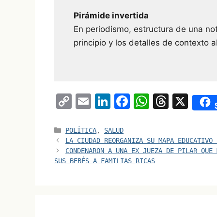
Pirámide invertida
En periodismo, estructura de una no
principio y los detalles de contexto al
C
E
Li
F
W
T
X
o
m
n
a
h
hr
p
ai
k
c
at
e
Categorías
POLÍTICA
,
SALUD
LA CIUDAD REORGANIZA SU MAPA EDUCATIVO 
y
l
e
e
s
a
CONDENARON A UNA EX JUEZA DE PILAR QUE 
Li
dI
b
A
d
SUS BEBÉS A FAMILIAS RICAS
n
n
o
p
s
k
o
p
k