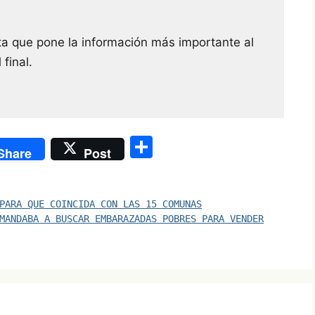
ta que pone la información más importante al
 final.
S
Share
Post
h
ar
PARA QUE COINCIDA CON LAS 15 COMUNAS
e
MANDABA A BUSCAR EMBARAZADAS POBRES PARA VENDER