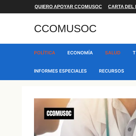
Saltar
QUIERO APOYAR CCOMUSOC
CARTA DEL
al
contenido
CCOMUSOC
POLÍTICA
ECONOMÍA
SALUD
T
INFORMES ESPECIALES
RECURSOS