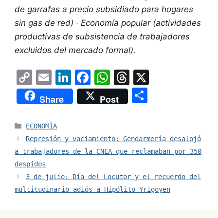
de garrafas a precio subsidiado para hogares
sin gas de red) · Economía popular (actividades
productivas de subsistencia de trabajadores
excluidos del mercado formal).
C
E
Li
F
W
T
X
o
m
n
a
h
hr
S
Share
Post
p
ai
k
c
at
e
h
y
l
e
e
s
a
ar
Categorías
ECONOMÍA
Li
dI
b
A
d
e
Represión y vaciamiento: Gendarmería desalojó
n
n
o
p
s
a trabajadores de la CNEA que reclamaban por 350
despidos
k
o
p
3 de julio: Día del Locutor y el recuerdo del
k
multitudinario adiós a Hipólito Yrigoyen