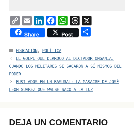
C
E
Li
F
W
T
X
o
m
n
a
h
hr
S
Share
Post
p
ai
k
c
at
e
h
y
l
e
e
s
a
ar
Categorías
EDUCACIÓN
,
POLÍTICA
Li
dI
b
A
d
e
EL GOLPE QUE DERROCÓ AL DICTADOR ONGANÍA:
n
n
o
p
s
CUANDO LOS MILITARES SE SACARON A SÍ MISMOS DEL
PODER
k
o
p
FUSILADOS EN UN BASURAL: LA MASACRE DE JOSÉ
k
LEÓN SUÁREZ QUE WALSH SACÓ A LA LUZ
DEJA UN COMENTARIO