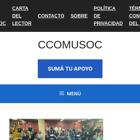
Saltar
CARTA
POLÍTICA
TÉR
al
DEL
CONTACTO
SOBRE
DE
CON
contenido
OC
LECTOR
PRIVACIDAD
DEL
CCOMUSOC
SUMÁ TU APOYO
MENÚ