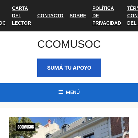
Saltar
CARTA
POLÍTICA
TÉR
al
DEL
CONTACTO
SOBRE
DE
CON
contenido
OC
LECTOR
PRIVACIDAD
DEL
CCOMUSOC
SUMÁ TU APOYO
MENÚ