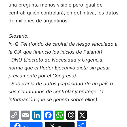
una pregunta menos visible pero igual de
central: quién controlará, en definitiva, los datos
de millones de argentinos.
Glosario:
In-Q-Tel (fondo de capital de riesgo vinculado a
la CIA que financió los inicios de Palantir)
· DNU (Decreto de Necesidad y Urgencia,
norma que el Poder Ejecutivo dicta sin pasar
previamente por el Congreso)
· Soberanía de datos (capacidad de un país o
sus ciudadanos de controlar y proteger la
información que se genera sobre ellos).
C
E
Li
F
W
T
X
o
m
n
a
h
hr
S