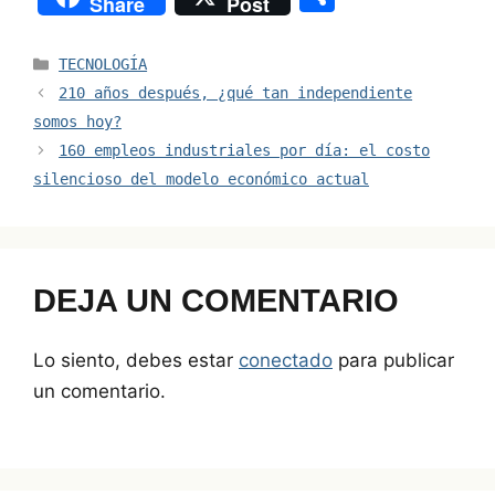
Share
Post
p
ai
k
c
at
e
h
y
l
e
e
s
a
ar
Categorías
TECNOLOGÍA
Li
dI
b
A
d
e
210 años después, ¿qué tan independiente
n
n
o
p
s
somos hoy?
160 empleos industriales por día: el costo
k
o
p
silencioso del modelo económico actual
k
DEJA UN COMENTARIO
Lo siento, debes estar
conectado
para publicar
un comentario.