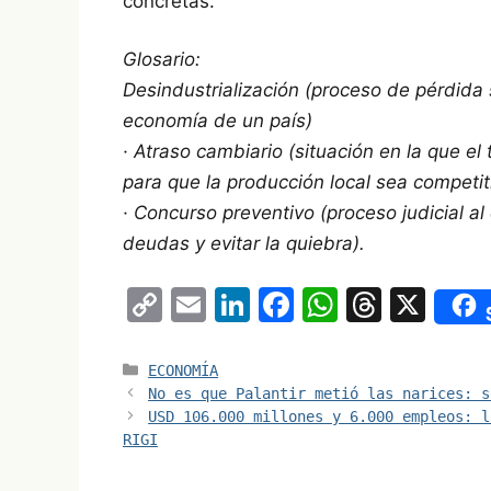
concretas.
Glosario:
Desindustrialización (proceso de pérdida 
economía de un país)
· Atraso cambiario (situación en la que e
para que la producción local sea competit
· Concurso preventivo (proceso judicial a
deudas y evitar la quiebra).
C
E
Li
F
W
T
X
o
m
n
a
h
hr
p
ai
k
c
at
e
Categorías
ECONOMÍA
No es que Palantir metió las narices: s
y
l
e
e
s
a
USD 106.000 millones y 6.000 empleos: l
Li
dI
b
A
d
RIGI
n
n
o
p
s