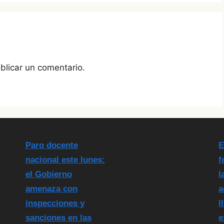
blicar un comentario.
Paro docente
E
nacional este lunes:
f
el Gobierno
l
amenaza con
a
inspecciones y
l
sanciones en las
e