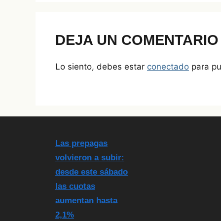
k
o
p
k
DEJA UN COMENTARIO
Lo siento, debes estar
conectado
para pu
Las prepagas
volvieron a subir:
desde este sábado
las cuotas
aumentan hasta
2,1%