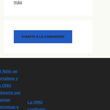
más
SUMATE A LA COMUNIDAD
l Niño se
ortalece y
a ONU
dvierte por
luvias
La ONU
xtremas e
confirmó