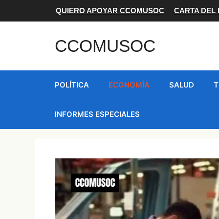
Saltar
QUIERO APOYAR CCOMUSOC
CARTA DEL
al
contenido
CCOMUSOC
POLÍTICA
ECONOMÍA
SALUD
T
INFORMES ESPECIALES