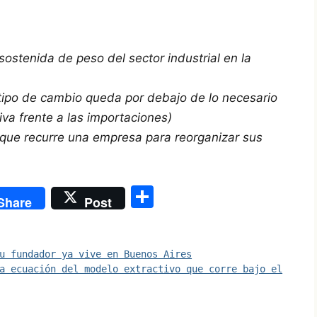
sostenida de peso del sector industrial en la
l tipo de cambio queda por debajo de lo necesario
iva frente a las importaciones)
l que recurre una empresa para reorganizar sus
S
Share
Post
h
ar
u fundador ya vive en Buenos Aires
e
a ecuación del modelo extractivo que corre bajo el