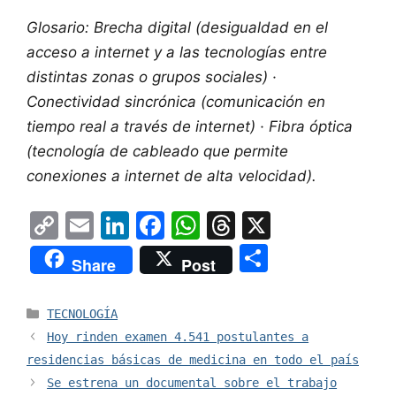
Glosario: Brecha digital (desigualdad en el
acceso a internet y a las tecnologías entre
distintas zonas o grupos sociales) ·
Conectividad sincrónica (comunicación en
tiempo real a través de internet) · Fibra óptica
(tecnología de cableado que permite
conexiones a internet de alta velocidad).
C
E
Li
F
W
T
X
o
m
n
a
h
hr
S
Share
Post
p
ai
k
c
at
e
h
y
l
e
e
s
a
ar
Categorías
TECNOLOGÍA
Li
dI
b
A
d
e
Hoy rinden examen 4.541 postulantes a
n
n
o
p
s
residencias básicas de medicina en todo el país
Se estrena un documental sobre el trabajo
k
o
p