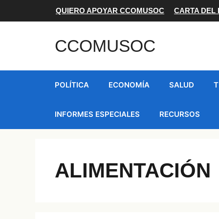
Saltar
QUIERO APOYAR CCOMUSOC
CARTA DEL
al
contenido
CCOMUSOC
POLÍTICA
ECONOMÍA
SALUD
T
INFORMES ESPECIALES
RECURSOS
ALIMENTACIÓN