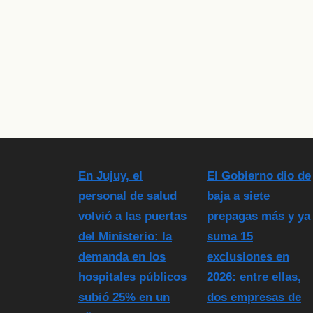
En Jujuy, el
El Gobierno dio de
personal de salud
baja a siete
volvió a las puertas
prepagas más y ya
del Ministerio: la
suma 15
demanda en los
exclusiones en
hospitales públicos
2026: entre ellas,
subió 25% en un
dos empresas de