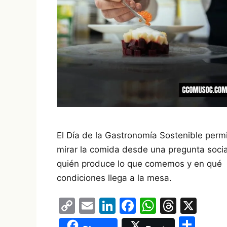
El Día de la Gastronomía Sostenible perm
mirar la comida desde una pregunta socia
quién produce lo que comemos y en qué
condiciones llega a la mesa.
C
E
Li
F
W
T
X
o
m
n
a
h
hr
S