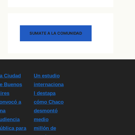
SUMATE A LA COMUNIDAD
a Ciudad
Un estudio
e Buenos
internaciona
ires
l destapa
onvocó a
cómo Chaco
na
desmontó
udiencia
medio
ública para
millón de