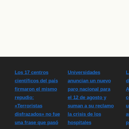
Los 17 centros
Universidades
L
científicos del país
anuncian un nuevo
d
firmaron el mismo
paro nacional para
A
repudio:
el 12 de agosto y
c
«Terroristas
suman a su reclamo
u
disfrazados» no fue
la crisis de los
a
una frase que pasó
hospitales
p