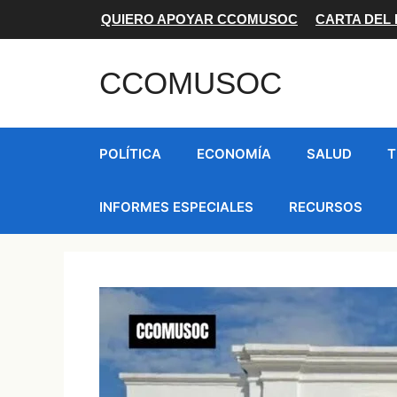
Saltar
QUIERO APOYAR CCOMUSOC
CARTA DEL
al
contenido
CCOMUSOC
POLÍTICA
ECONOMÍA
SALUD
T
INFORMES ESPECIALES
RECURSOS