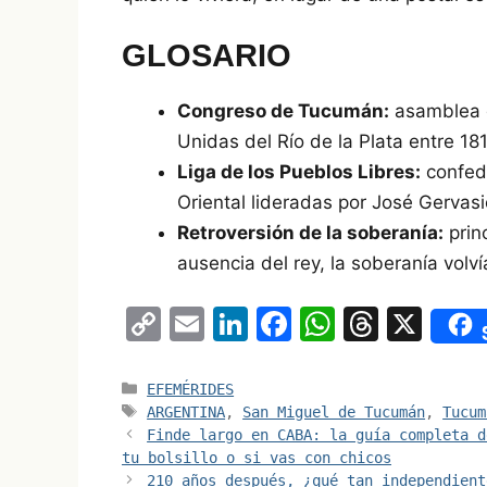
GLOSARIO
Congreso de Tucumán:
asamblea q
Unidas del Río de la Plata entre 18
Liga de los Pueblos Libres:
confede
Oriental lideradas por José Gervasi
Retroversión de la soberanía:
princ
ausencia del rey, la soberanía volví
C
E
Li
F
W
T
X
o
m
n
a
h
hr
p
ai
k
c
at
e
Categorías
EFEMÉRIDES
Etiquetas
ARGENTINA
,
San Miguel de Tucumán
,
Tucum
y
l
e
e
s
a
Finde largo en CABA: la guía completa d
Li
dI
b
A
d
tu bolsillo o si vas con chicos
210 años después, ¿qué tan independient